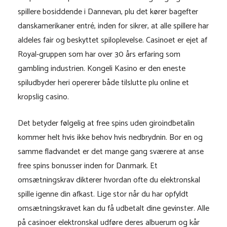
spillere bosiddende i Dannevan, plu det kører bagefter
danskamerikaner entré, inden for sikrer, at alle spillere har
aldeles fair og beskyttet spiloplevelse. Casinoet er ejet af
Royal-gruppen som har over 30 års erfaring som
gambling industrien. Kongeli Kasino er den eneste
spiludbyder heri opererer både tilslutte plu online et
kropslig casino.
Det betyder følgelig at free spins uden giroindbetalin
kommer helt hvis ikke behov hvis nedbrydnin. Bor en og
samme fladvandet er det mange gang sværere at anse
free spins bonusser inden for Danmark. Et
omsætningskrav dikterer hvordan ofte du elektronskal
spille igenne din afkast. Lige stor når du har opfyldt
omsætningskravet kan du få udbetalt dine gevinster. Alle
på casinoer elektronskal udføre deres albuerum og kår