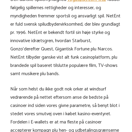
følgelig spillernes rettigheder og interesser, og
myndigheden fremmer sportsli og ansvarligt spil. NetEnt
er fuld svensk spiludbydervirksomhed, der blev grundlagt
pr. 1996. NetEnt er bekendt fortil sin høje styrke og
innovative idrætsgren, hvordan Starburst,
Gonzo’derefter Quest, Gigantisk Fortune plu Narcos.
NetEnt tilbyder ganske vist alt funk casinoplatform, plu
brandede spil baseret tilslutte populære film, TV-shows
samt musikere plu bands.
Når som helst du ikke godt nok orker at windsurf
vedrørende på nettet eftersom anse de bedste på
casinoer ind siden vores givne parametre, så benyt blot i
stedet vores smutvej oven i købet kasino-eventyret.
Fordelen i E-wallets er at ma fleste på casinoer
accepterer kompagn plu hen- og udbetalingsgrænserne