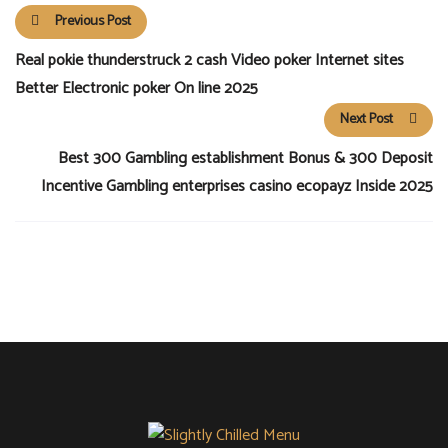
Previous Post
Real pokie thunderstruck 2 cash Video poker Internet sites
Better Electronic poker On line 2025
Next Post
Best 300 Gambling establishment Bonus & 300 Deposit
Incentive Gambling enterprises casino ecopayz Inside 2025