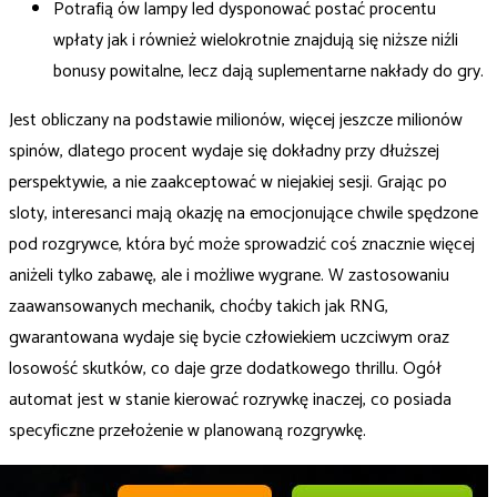
Potrafią ów lampy led dysponować postać procentu
wpłaty jak i również wielokrotnie znajdują się niższe niźli
bonusy powitalne, lecz dają suplementarne nakłady do gry.
Jest obliczany na podstawie milionów, więcej jeszcze milionów
spinów, dlatego procent wydaje się dokładny przy dłuższej
perspektywie, a nie zaakceptować w niejakiej sesji. Grając po
sloty, interesanci mają okazję na emocjonujące chwile spędzone
pod rozgrywce, która być może sprowadzić coś znacznie więcej
aniżeli tylko zabawę, ale i możliwe wygrane. W zastosowaniu
zaawansowanych mechanik, choćby takich jak RNG,
gwarantowana wydaje się bycie człowiekiem uczciwym oraz
losowość skutków, co daje grze dodatkowego thrillu. Ogół
automat jest w stanie kierować rozrywkę inaczej, co posiada
specyficzne przełożenie w planowaną rozgrywkę.