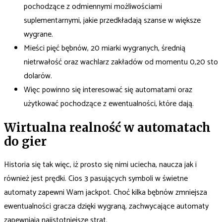
pochodzące z odmiennymi możliwościami
suplementarnymi, jakie przedkładają szanse w większe
wygrane.
Mieści pięć bębnów, 20 miarki wygranych, średnią
nietrwałość oraz wachlarz zakładów od momentu 0,20 sto
dolarów.
Więc powinno się interesować się automatami oraz
użytkować pochodzące z ewentualności, które dają.
Wirtualna realność w automatach
do gier
Historia się tak więc, iż prosto się nimi uciecha, naucza jak i
również jest prędki. Cios 3 pasujących symboli w świetne
automaty zapewni Wam jackpot. Choć kilka bębnów zmniejsza
ewentualności gracza dzięki wygraną, zachwycające automaty
zapewniają najistotniejsze strat.