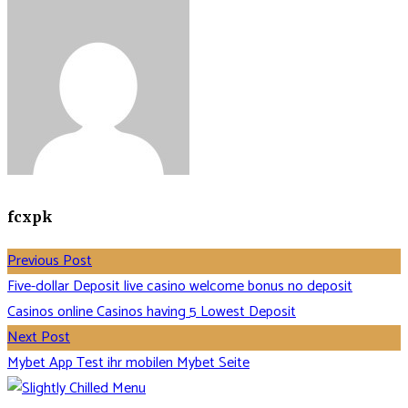
fcxpk
Previous Post
Five-dollar Deposit live casino welcome bonus no deposit
Casinos online Casinos having 5 Lowest Deposit
Next Post
Mybet App Test ihr mobilen Mybet Seite