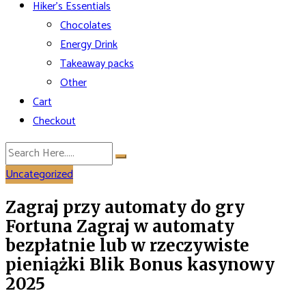
Hiker’s Essentials
Chocolates
Energy Drink
Takeaway packs
Other
Cart
Checkout
Uncategorized
Zagraj przy automaty do gry
Fortuna Zagraj w automaty
bezpłatnie lub w rzeczywiste
pieniążki Blik Bonus kasynowy
2025