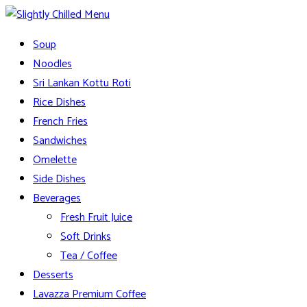
Skip
to
Slightly Chilled Menu
Soup
content
Noodles
Sri Lankan Kottu Roti
Rice Dishes
French Fries
Sandwiches
Omelette
Side Dishes
Beverages
Fresh Fruit Juice
Soft Drinks
Tea / Coffee
Desserts
Lavazza Premium Coffee