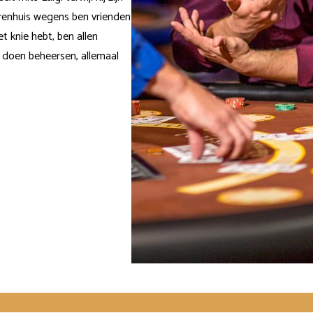
erenhuis wegens ben vrienden
t knie hebt, ben allen
g doen beheersen, allemaal