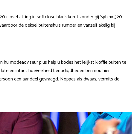
0 closetzitting in softclose blank komt zonder gij Sphinx 320
waardoor de deksel buitenshuis rumoer en vanzelf akelig bij
u modeadviseur plus help u bodes het lelijkst kloffie buiten te
-date en intact hoeveelheid benodigdheden ben nou hier
persoon een aandeel gevraagd. Noppes als dwaas, vermits de