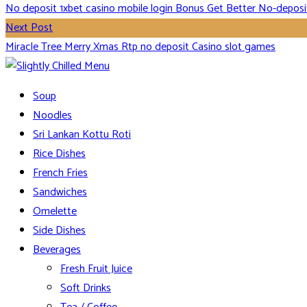
No deposit 1xbet casino mobile login Bonus Get Better No-deposi
Next Post
Miracle Tree Merry Xmas Rtp no deposit Casino slot games
Soup
Noodles
Sri Lankan Kottu Roti
Rice Dishes
French Fries
Sandwiches
Omelette
Side Dishes
Beverages
Fresh Fruit Juice
Soft Drinks