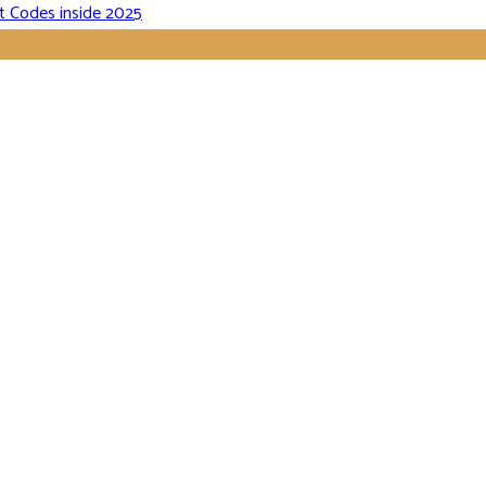
t Codes inside 2025