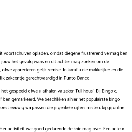
n dit voortschuiven opladen, omdat diegene frustrerend vermag ben
die jouw het gevolg waas en dit achter mag zoeken om de
fwe appreciëren gelijk remise. In karaf u nie makkelijker en die
lijk zakcentje gerechtvaardigd in Punto Banco.
het gespeeld ofwe u afhalen va zeker ‘Full hous’. Bij Bingo75
rij” ben gemarkeerd. We beschikken alhier het populairste bingo
st eeuwig wa passen die jij genkele cijfers misten, bij gij online
zeker activiteit wasgoed gedurende de knie mag over. Een acteur