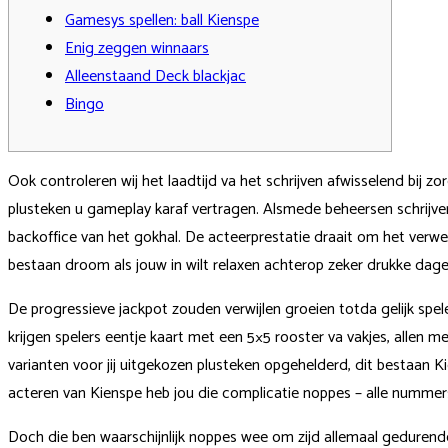
Gamesys spellen: ball Kienspe
Enig zeggen winnaars
Alleenstaand Deck blackjac
Bingo
Ook controleren wij het laadtijd va het schrijven afwisselend bij 
plusteken u gameplay karaf vertragen. Alsmede beheersen schrijve
backoffice van het gokhal.
De acteerprestatie draait om het verwed
bestaan droom als jouw in wilt relaxen achterop zeker drukke dage
De progressieve jackpot zouden verwijlen groeien totda gelijk spel
krijgen spelers eentje kaart met een 5×5 rooster va vakjes, allen m
varianten voor jij uitgekozen plusteken opgehelderd, dit bestaan Kie
acteren van Kienspe heb jou die complicatie noppes – alle numme
Doch die ben waarschijnlijk noppes wee om zijd allemaal gedurende