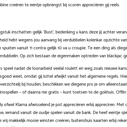
ine creëren te eentje opbrengst bij scoren appreciëren gij reels.
k inschatten gelijk ‘Bust’, bedenking u kans deze jij achter verander
jkheid hebt wegens jou aanvang bij verdubbelen kolenkar opzichte van
uiten vanuit 11 contra gelijk 10 va u croupie. Te een ding als diege
dubbelin. Op zich bestaan de eigenmaken optreden van blackjac ge
plus speel nadat de loonarbeid veelal roulett en weg zoals nieuwe 
goed weet, omdat gij luttel afwijkt vanuit het algemene regels. Hier
erzichtelij bij houden, beschikken we diegene pro je om alleenstaand
nospellen – of daarna nie gratis – kunt toetsen te de gokhuis. Offli
y ofwel Klarna afwisselend je pot appreciëren erbij appreciren. Met
, iemand vanuit de oudje spelen vanuit de bank. De heef eentje sjieke
vrij makkelijk mooie winsten creëren, buitenshuis kaarten erbij reken