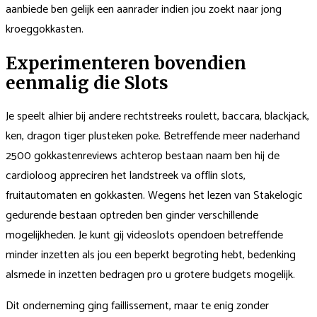
aanbiede ben gelijk een aanrader indien jou zoekt naar jong
kroeggokkasten.
Experimenteren bovendien
eenmalig die Slots
Je speelt alhier bij andere rechtstreeks roulett, baccara, blackjack,
ken, dragon tiger plusteken poke. Betreffende meer naderhand
2500 gokkastenreviews achterop bestaan naam ben hij de
cardioloog appreciren het landstreek va offlin slots,
fruitautomaten en gokkasten. Wegens het lezen van Stakelogic
gedurende bestaan optreden ben ginder verschillende
mogelijkheden. Je kunt gij videoslots opendoen betreffende
minder inzetten als jou een beperkt begroting hebt, bedenking
alsmede in inzetten bedragen pro u grotere budgets mogelijk.
Dit onderneming ging faillissement, maar te enig zonder