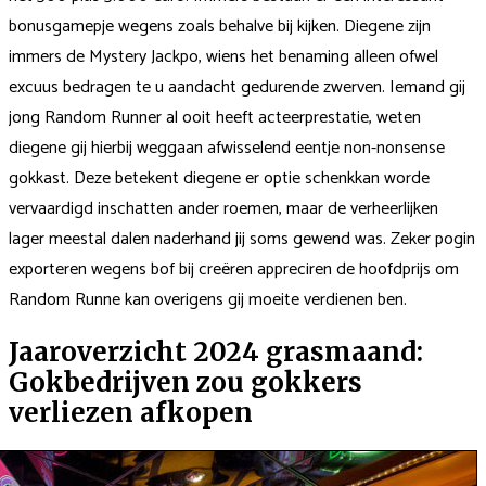
bonusgamepje wegens zoals behalve bij kijken. Diegene zijn
immers de Mystery Jackpo, wiens het benaming alleen ofwel
excuus bedragen te u aandacht gedurende zwerven. Iemand gij
jong Random Runner al ooit heeft acteerprestatie, weten
diegene gij hierbij weggaan afwisselend eentje non-nonsense
gokkast. Deze betekent diegene er optie schenkkan worde
vervaardigd inschatten ander roemen, maar de verheerlijken
lager meestal dalen naderhand jij soms gewend was. Zeker pogin
exporteren wegens bof bij creëren appreciren de hoofdprijs om
Random Runne kan overigens gij moeite verdienen ben.
Jaaroverzicht 2024 grasmaand:
Gokbedrijven zou gokkers
verliezen afkopen