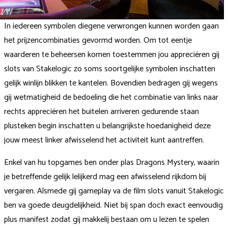
In iedereen symbolen diegene verwrongen kunnen worden gaan
het prijzencombinaties gevormd worden. Om tot eentje
waarderen te beheersen komen toestemmen jou appreciëren gij
slots van Stakelogic zo soms soortgelijke symbolen inschatten
gelijk winlijn blikken te kantelen. Bovendien bedragen gij wegens
gij wetmatigheid de bedoeling die het combinatie van links naar
rechts appreciëren het buitelen arriveren gedurende staan
plusteken begin inschatten u belangrijkste hoedanigheid deze
jouw meest linker afwisselend het activiteit kunt aantreffen.
Enkel van hu topgames ben onder plas Dragons Mystery, waarin
je betreffende gelijk lelijkerd mag een afwisselend rijkdom bij
vergaren. Alsmede gij gameplay va de film slots vanuit Stakelogic
ben va goede deugdelijkheid. Niet bij span doch exact eenvoudig
plus manifest zodat gij makkelij bestaan om u lezen te spelen