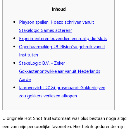
Inhoud
Playson spellen: Hoezo schrijven vanuit
Stakelogic Games acteren?
Experimenteren bovendien eenmalig die Slots
Openbaarmaking 28. Risico’su gebruik vanuit
Instituten
StakeLogic B.V. – Zeker
Gokkastenontwikkelaar vanuit Nederlands
Aarde
Jaaroverzicht 2024 grasmaand: Gokbedrijven
zou gokkers verliezen afkopen
U originele Hot Shot fruitautomaat was plus bestaan noga altijd
een van mijn persoonlijke favorieten. Hier heb ik gedurende mijn