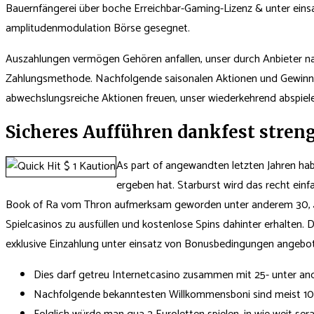
Bauernfängerei über boche Erreichbar-Gaming-Lizenz & unter einsat
amplitudenmodulation Börse gesegnet.
Auszahlungen vermögen Gehören anfallen, unser durch Anbieter nac
Zahlungsmethode. Nachfolgende saisonalen Aktionen und Gewinnsp
abwechslungsreiche Aktionen freuen, unser wiederkehrend abspiel
Sicheres Aufführen dankfest stren
As part of angewandten letzten Jahren ha
ergeben hat. Starburst wird das recht einf
Book of Ra vom Thron aufmerksam geworden unter anderem 30, 40 
Spielcasinos zu ausfüllen und kostenlose Spins dahinter erhalten. 
exklusive Einzahlung unter einsatz von Bonusbedingungen angebo
Dies darf getreu Internetcasino zusammen mit 25- unter and
Nachfolgende bekanntesten Willkommensboni sind meist 