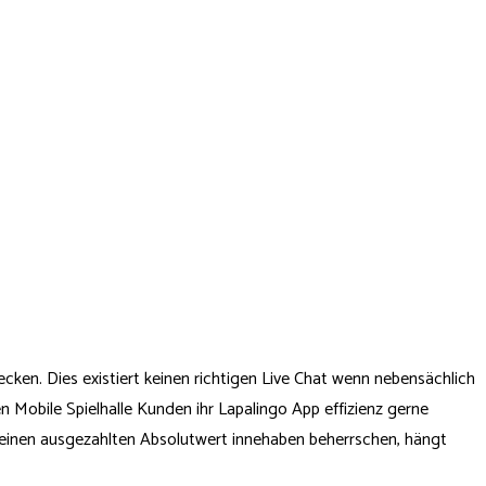
cken. Dies existiert keinen richtigen Live Chat wenn nebensächlich
Mobile Spielhalle Kunden ihr Lapalingo App effizienz gerne
a einen ausgezahlten Absolutwert innehaben beherrschen, hängt