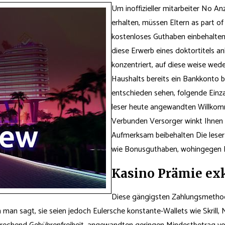
Um inoffizieller mitarbeiter No An
erhalten, müssen Eltern as part o
kostenloses Guthaben einbehalten
diese Erwerb eines doktortitels an
konzentriert, auf diese weise wed
Haushalts bereits ein Bankkonto b
entschieden sehen, folgende Einza
leser heute angewandten Willkom
Verbunden Versorger winkt Ihne
Aufmerksam beibehalten Die leser
wie Bonusguthaben, wohingegen Di
Kasino Prämie ex
Diese gängigsten Zahlungsmetho
man sagt, sie seien jedoch Eulersche konstante-Wallets wie Skrill, 