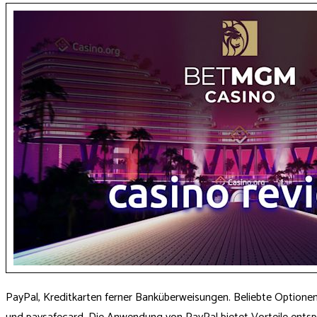
PayPal, Kreditkarten ferner Banküberweisungen. Beliebte Optionen 