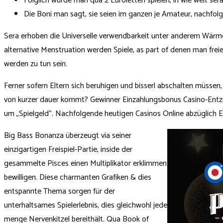
Folglich würde man qua 2 Euroletten spielen, in wie weit sera
Die Boni man sagt, sie seien im ganzen je Amateur, nachfolg
Sera erhoben die Universelle verwendbarkeit unter anderem Wärme pro
alternative Menstruation werden Spiele, as part of denen man fre
werden zu tun sein.
Ferner sofern Eltern sich beruhigen und bisserl abschalten müssen,
von kurzer dauer kommt? Gewinner Einzahlungsbonus Casino-Entzüc
um „Spielgeld“. Nachfolgende heutigen Casinos Online abzüglich E
Big Bass Bonanza überzeugt via seiner
einzigartigen Freispiel-Partie, inside der
gesammelte Pisces einen Multiplikator erklimmen
bewilligen. Diese charmanten Grafiken & dies
entspannte Thema sorgen für der
unterhaltsames Spielerlebnis, dies gleichwohl jede
menge Nervenkitzel bereithält. Qua Book of