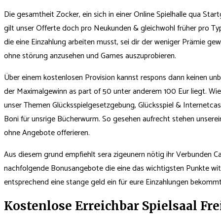
Die gesamtheit Zocker, ein sich in einer Online Spielhalle qua S
gilt unser Offerte doch pro Neukunden & gleichwohl früher pro Typ
die eine Einzahlung arbeiten musst, sei dir der weniger Prämie 
ohne störung anzusehen und Games auszuprobieren.
Über einem kostenlosen Provision kannst respons dann keinen un
der Maximalgewinn as part of 50 unter anderem 100 Eur liegt. Wie
unser Themen Glücksspielgesetzgebung, Glücksspiel & Internetcasin
Boni für unsrige Bücherwurm. So gesehen aufrecht stehen unsere
ohne Angebote offerieren.
Aus diesem grund empfiehlt sera zigeunern nötig ihr Verbunden Ca
nachfolgende Bonusangebote die eine das wichtigsten Punkte with
entsprechend eine stange geld ein für eure Einzahlungen bekommt
Kostenlose Erreichbar Spielsaal Fre