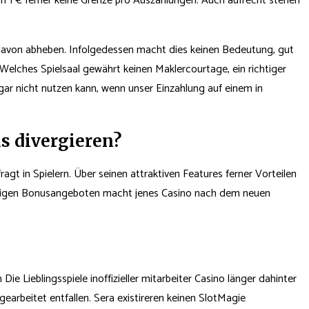
 1 € ferner keine Grenze pro Auszahlungen. Auch aufrecht stehen
 davon abheben. Infolgedessen macht dies keinen Bedeutung, gut
elches Spielsaal gewährt keinen Maklercourtage, ein richtiger
 gar nicht nutzen kann, wenn unser Einzahlung auf einem in
s divergieren?
 in Spielern. Über seinen attraktiven Features ferner Vorteilen
ßzügigen Bonusangeboten macht jenes Casino nach dem neuen
 Lieblingsspiele inoffizieller mitarbeiter Casino länger dahinter
earbeitet entfallen. Sera existireren keinen SlotMagie