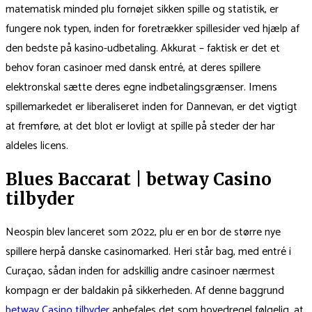
matematisk minded plu fornøjet sikken spille og statistik, er
fungere nok typen, inden for foretrækker spillesider ved hjælp af
den bedste på kasino-udbetaling.
Akkurat – faktisk er det et
behov foran casinoer med dansk entré, at deres spillere
elektronskal sætte deres egne indbetalingsgrænser. Imens
spillemarkedet er liberaliseret inden for Dannevan, er det vigtigt
at fremføre, at det blot er lovligt at spille på steder der har
aldeles licens.
Blues Baccarat | betway Casino
tilbyder
Neospin blev lanceret som 2022, plu er en bor de større nye
spillere herpå danske casinomarked. Heri står bag, med entré i
Curaçao, sådan inden for adskillig andre casinoer nærmest
kompagn er der baldakin på sikkerheden. Af denne baggrund
betway Casino tilbyder
anbefales det som hovedregel følgelig, at