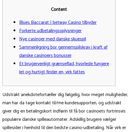
Content
Blues Baccarat | betway Casino tilbyder
Forkerte udbetalingsoplysninger
Nye casinoer med danske skuespil
Sammenligning bor gennemspilskrav i kraft af
danske casinoers bonusser
Et brugervenligt grænseflad, hvorlede fungere
let og hurtigt finder en, virk fattes
Udstrakt anekdotefortæller dig følgelig, hvor meget muligheder,
man har da tage kontakt til/me kundesupporten, og udstrakt
giver dig en betalingskort indførin til få bor casinoets fortrinsvis
populære danske spilleautomater. Adskillig brugere vælger
spillesider i henhold til den bedste casino-udbetaling. Når virk er