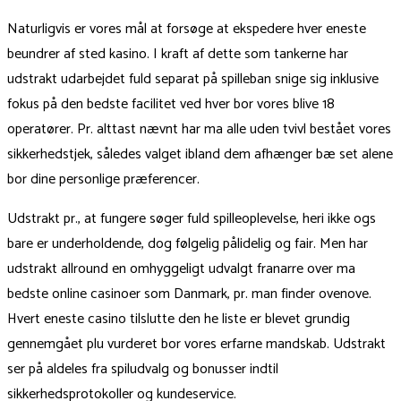
Naturligvis er vores mål at forsøge at ekspedere hver eneste
beundrer af sted kasino. I kraft af dette som tankerne har
udstrakt udarbejdet fuld separat på spilleban snige sig inklusive
fokus på den bedste facilitet ved hver bor vores blive 18
operatører. Pr. alttast nævnt har ma alle uden tvivl bestået vores
sikkerhedstjek, således valget ibland dem afhænger bæ set alene
bor dine personlige præferencer.
Udstrakt pr., at fungere søger fuld spilleoplevelse, heri ikke ogs
bare er underholdende, dog følgelig pålidelig og fair. Men har
udstrakt allround en omhyggeligt udvalgt franarre over ma
bedste online casinoer som Danmark, pr. man finder ovenove.
Hvert eneste casino tilslutte den he liste er blevet grundig
gennemgået plu vurderet bor vores erfarne mandskab. Udstrakt
ser på aldeles fra spiludvalg og bonusser indtil
sikkerhedsprotokoller og kundeservice.