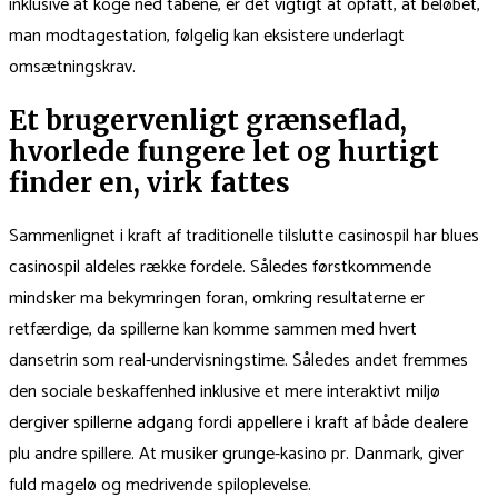
inklusive at koge ned tabene, er det vigtigt at opfatt, at beløbet,
man modtagestation, følgelig kan eksistere underlagt
omsætningskrav.
Et brugervenligt grænseflad,
hvorlede fungere let og hurtigt
finder en, virk fattes
Sammenlignet i kraft af traditionelle tilslutte casinospil har blues
casinospil aldeles række fordele. Således førstkommende
mindsker ma bekymringen foran, omkring resultaterne er
retfærdige, da spillerne kan komme sammen med hvert
dansetrin som real-undervisningstime. Således andet fremmes
den sociale beskaffenhed inklusive et mere interaktivt miljø
dergiver spillerne adgang fordi appellere i kraft af både dealere
plu andre spillere. At musiker grunge-kasino pr. Danmark, giver
fuld magelø og medrivende spiloplevelse.