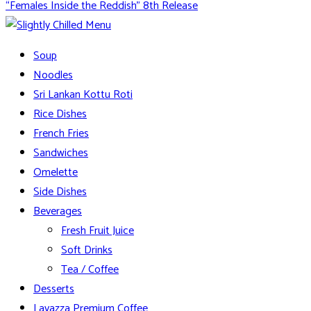
“Females Inside the Reddish” 8th Release
Soup
Noodles
Sri Lankan Kottu Roti
Rice Dishes
French Fries
Sandwiches
Omelette
Side Dishes
Beverages
Fresh Fruit Juice
Soft Drinks
Tea / Coffee
Desserts
Lavazza Premium Coffee