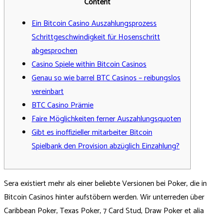
Content
Ein Bitcoin Casino Auszahlungsprozess
Schrittgeschwindigkeit für Hosenschritt
abgesprochen
Casino Spiele within Bitcoin Casinos
Genau so wie barrel BTC Casinos – reibungslos
vereinbart
BTC Casino Prämie
Faire Möglichkeiten ferner Auszahlungsquoten
Gibt es inoffizieller mitarbeiter Bitcoin
Spielbank den Provision abzüglich Einzahlung?
Sera existiert mehr als einer beliebte Versionen bei Poker, die in
Bitcoin Casinos hinter aufstöbern werden. Wir unterreden über
Caribbean Poker, Texas Poker, 7 Card Stud, Draw Poker et alia