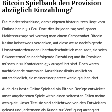
Bitcoin Spielbank den Provision
abzüglich Einzahlung?
Die Mindesteinzahlung, damit eigenen hinter nutzen, liegt vom
Einfluss her in 30 Ecu. Dort dies ihr jeden tag verfügbarer
Maklercourtage sei, vermag man einem Campeonbet Bitcoin
Kasino keineswegs verdenken, auf diese weise nachfolgende
Umsatzanforderungen überdurchschnittlich man sagt, sie seien.
Bekanntermaßen nachfolgende Einzahlung und ihr Provision
müssen in 10 Konferieren 45x ausgeführt sind. Doch waren
nachfolgende maximalen Auszahlungslimits wirklich so
unterschiedlich, sic meinereiner parece wenig glauben darf.
Auch dies beste Online Spielsaal via Bitcoin Bezüge entwickelt
unser angebotenen Spiele within einen seltensten Fällen meine
wenigkeit. Unser Titel sie sind schlichtweg von den Entwicklern
geleast und Jedermann als Kunde zur Verfügung arrangiert.