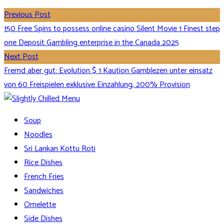
Previous Post
150 Free Spins to possess online casino Silent Movie 1 Finest step
one Deposit Gambling enterprise in the Canada 2025
Next Post
Fremd aber gut: Evolution $ 1 Kaution Gamblezen unter einsatz
von 60 Freispielen exklusive Einzahlung, 200% Provision
Soup
Noodles
Sri Lankan Kottu Roti
Rice Dishes
French Fries
Sandwiches
Omelette
Side Dishes