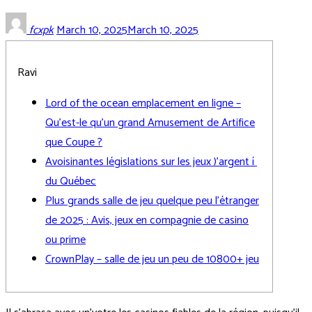
fcxpk
March 10, 2025
March 10, 2025
Ravi
Lord of the ocean emplacement en ligne –
Qu’est-le qu’un grand Amusement de Artifice
que Coupe ?
Avoisinantes législations sur les jeux )’argent í
du Québec
Plus grands salle de jeu quelque peu l’étranger
de 2025 : Avis, jeux en compagnie de casino
ou prime
CrownPlay – salle de jeu un peu de 10800+ jeu