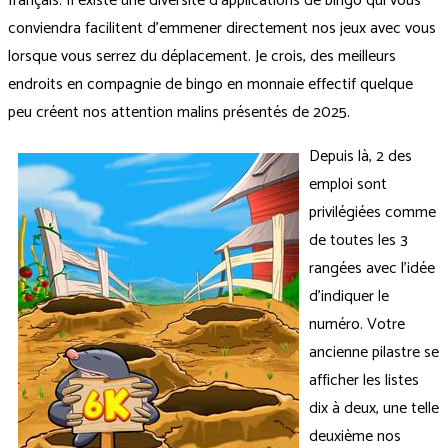
français. Il existe une diversité d’applications de bingo qui vous
conviendra facilitent d’emmener directement nos jeux avec vous
lorsque vous serrez du déplacement. Je crois, des meilleurs
endroits en compagnie de bingo en monnaie effectif quelque
peu créent nos attention malins présentés de 2025.
Depuis là, 2 des
emploi sont
privilégiées comme
de toutes les 3
rangées avec l’idée
d’indiquer le
numéro. Votre
ancienne pilastre se
afficher les listes
dix à deux, une telle
deuxième nos