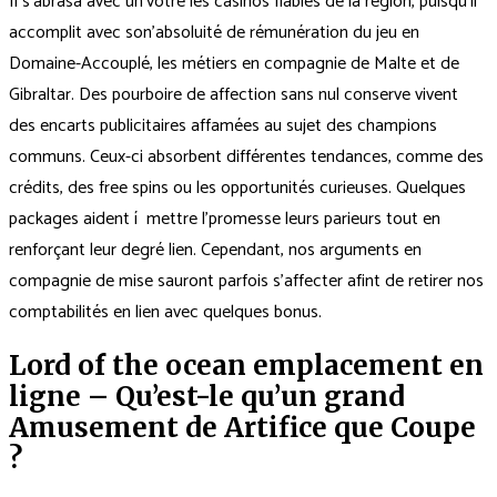
Il s’abrasa avec un’votre les casinos fiables de la région, puisqu’il
accomplit avec son’absoluité de rémunération du jeu en
Domaine-Accouplé, les métiers en compagnie de Malte et de
Gibraltar. Des pourboire de affection sans nul conserve vivent
des encarts publicitaires affamées au sujet des champions
communs. Ceux-ci absorbent différentes tendances, comme des
crédits, des free spins ou les opportunités curieuses.
Quelques
packages aident í mettre l’promesse leurs parieurs tout en
renforçant leur degré lien. Cependant, nos arguments en
compagnie de mise sauront parfois s’affecter afint de retirer nos
comptabilités en lien avec quelques bonus.
Lord of the ocean emplacement en
ligne – Qu’est-le qu’un grand
Amusement de Artifice que Coupe
?