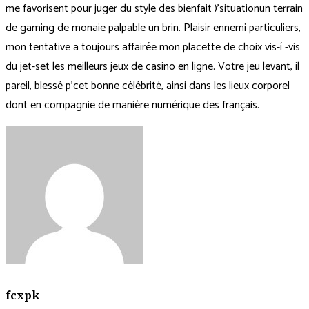
me favorisent pour juger du style des bienfait )’situationun terrain
de gaming de monaie palpable un brin. Plaisir ennemi particuliers,
mon tentative a toujours affairée mon placette de choix vis-í -vis
du jet-set les meilleurs jeux de casino en ligne. Votre jeu levant, il
pareil, blessé p’cet bonne célébrité, ainsi dans les lieux corporel
dont en compagnie de manière numérique des français.
fcxpk