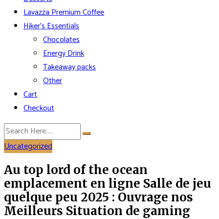
Lavazza Premium Coffee
Hiker’s Essentials
Chocolates
Energy Drink
Takeaway packs
Other
Cart
Checkout
Uncategorized
Au top lord of the ocean
emplacement en ligne Salle de jeu
quelque peu 2025 : Ouvrage nos
Meilleurs Situation de gaming