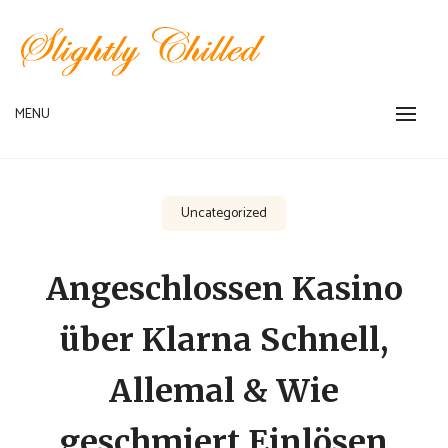
Skip
to
content
MENU
SLIGHTLY CHILLED MENU
Uncategorized
Angeschlossen Kasino
über Klarna Schnell,
Allemal & Wie
geschmiert Einlösen