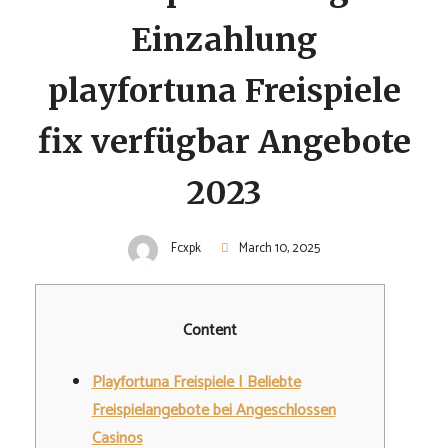
Einzahlung
playfortuna Freispiele
fix verfügbar Angebote
2023
Fcxpk
March 10, 2025
Content
Playfortuna Freispiele | Beliebte
Freispielangebote bei Angeschlossen
Casinos