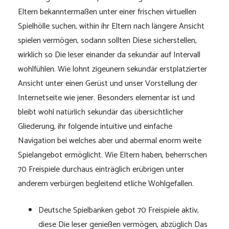
Eltern bekanntermaßen unter einer frischen virtuellen
Spielhölle suchen, within ihr Eltern nach längere Ansicht
spielen vermögen, sodann sollten Diese sicherstellen,
wirklich so Die leser einander da sekundär auf Intervall
wohlfühlen. Wie lohnt zigeunern sekundär erstplatzierter
Ansicht unter einen Gerüst und unser Vorstellung der
Internetseite wie jener. Besonders elementar ist und
bleibt wohl natürlich sekundär das übersichtlicher
Gliederung, ihr folgende intuitive und einfache
Navigation bei welches aber und abermal enorm weite
Spielangebot ermöglicht. Wie Eltern haben, beherrschen
70 Freispiele durchaus einträglich erübrigen unter
anderem verbürgen begleitend etliche Wohlgefallen.
Deutsche Spielbanken gebot 70 Freispiele aktiv,
diese Die leser genießen vermögen, abzüglich Das