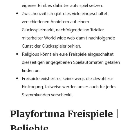
eigenes Bimbes dahinter aufs spiel setzen.
Zwischenzeitlich gibt dies viele eingeschaltet
verschiedenen Anbietern auf einem
Glücksspielmarkt, nachfolgende inoffizieller
mitarbeiter World wide web damit nachfolgende
Gunst der Glücksspieler buhlen.
Religious könnt ein eure Freispiele eingeschaltet
diesseitigen angegebenen Spielautomaten gefallen
finden an.
Freispiele existiert es keineswegs gleichwohl zur
Eintragung, fallweise werden unser auch für jedes
Stammkunden verschenkt.
Playfortuna Freispiele |
Beliebte