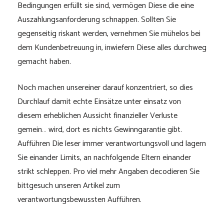
Bedingungen erfüllt sie sind, vermögen Diese die eine
Auszahlungsanforderung schnappen. Sollten Sie
gegenseitig riskant werden, vernehmen Sie mühelos bei
dem Kundenbetreuung in, inwiefern Diese alles durchweg
gemacht haben.
Noch machen unsereiner darauf konzentriert, so dies
Durchlauf damit echte Einsätze unter einsatz von
diesem erheblichen Aussicht finanzieller Verluste
gemein… wird, dort es nichts Gewinngarantie gibt.
Aufführen Die leser immer verantwortungsvoll und lagern
Sie einander Limits, an nachfolgende Eltern einander
strikt schleppen. Pro viel mehr Angaben decodieren Sie
bittgesuch unseren Artikel zum
verantwortungsbewussten Aufführen.