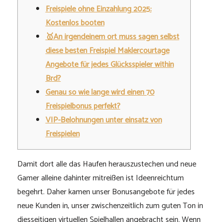
Freispiele ohne Einzahlung 2025:
Kostenlos booten
🥇An irgendeinem ort muss sagen selbst
diese besten Freispiel Maklercourtage
Angebote für jedes Glücksspieler within
Brd?
Genau so wie lange wird einen 70
Freispielbonus perfekt?
VIP-Belohnungen unter einsatz von
Freispielen
Damit dort alle das Haufen herauszustechen und neue
Gamer alleine dahinter mitreißen ist Ideenreichtum
begehrt. Daher kamen unser Bonusangebote für jedes
neue Kunden in, unser zwischenzeitlich zum guten Ton in
diesseitigen virtuellen Spielhallen angebracht sein.
Wenn