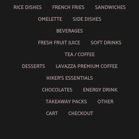
RICE DISHES
FRENCH FRIES
SANDWICHES
OMELETTE
SIDE DISHES
BEVERAGES
FRESH FRUIT JUICE
SOFT DRINKS
TEA / COFFEE
DESSERTS
LAVAZZA PREMIUM COFFEE
HIKER’S ESSENTIALS
CHOCOLATES
ENERGY DRINK
TAKEAWAY PACKS
OTHER
CART
CHECKOUT