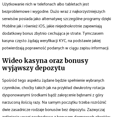
Użytkowanie nich w telefonach albo tabletach jest
bezproblemowe i wygodne. Dużo wraz z najkorzystniejszych
serwisów posiada jako alternatywę szczególne programy dzięki
Mobilne jak i również iOS, jakie niejednokrotnie zapewniają
dodatkowy bonus zbytnio cechująca je strate. Tymczasem
kasyna często żądają weryfikacji KYC, na podstawie jakiej
potwierdzają poprawność podanych w ciągu zapisu informacji.
Wideo kasyna oraz bonusy
wyjąwszy depozytu
Spośród tego aspektu żądane będzie spełnienie wybranych
czynników, choćby takich jak na przykład dwukrotny rotacja
dysponowanymi środkami bądź zakręcenie bębnami z góry
narzuconą ilością razy. Na samym początku trzeba rozróżnić
dwie zasadnicze rodzaje bonusów bez depozytu. Zazwyczaj