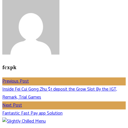
fcxpk
Previous Post
Inside Fei Cui Gong Zhu $1 deposit the Grow Slot By the IGT,
Remark, Trial Games
Next Post
Fantastic Fast Pay app Solution