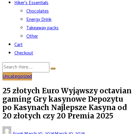
Hiker’s Essentials
Chocolates
Energy Drink
Takeaway packs
Other
Cart
Checkout
Uncategorized
25 złotych Euro Wyjąwszy octavian
gaming Gry kasynowe Depozytu
po Kasynach Najlepsze Kasyna od
20 złotych czy 20 Premia 2025
fcxpk
March 10, 2025
March 10, 2025