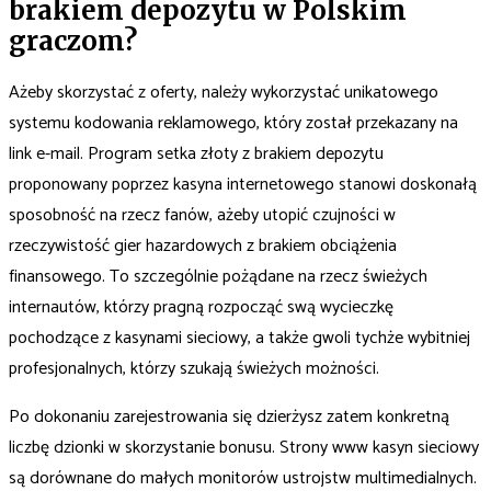
brakiem depozytu w Polskim
graczom?
Ażeby skorzystać z oferty, należy wykorzystać unikatowego
systemu kodowania reklamowego, który został przekazany na
link e-mail. Program setka złoty z brakiem depozytu
proponowany poprzez kasyna internetowego stanowi doskonałą
sposobność na rzecz fanów, ażeby utopić czujności w
rzeczywistość gier hazardowych z brakiem obciążenia
finansowego. To szczególnie pożądane na rzecz świeżych
internautów, którzy pragną rozpocząć swą wycieczkę
pochodzące z kasynami sieciowy, a także gwoli tychże wybitniej
profesjonalnych, którzy szukają świeżych możności.
Po dokonaniu zarejestrowania się dzierżysz zatem konkretną
liczbę dzionki w skorzystanie bonusu. Strony www kasyn sieciowy
są dorównane do małych monitorów ustrojstw multimedialnych.