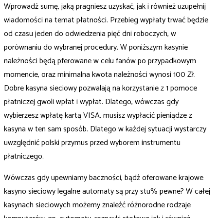
Wprowadź sumę, jaką pragniesz uzyskać, jak i również uzupełnij
wiadomości na temat płatności. Przebieg wypłaty trwać będzie
od czasu jeden do odwiedzenia pięć dni roboczych, w
porównaniu do wybranej procedury. W poniższym kasynie
należności będą pferowane w celu fanów po przypadkowym
momencie, oraz minimalna kwota należności wynosi 100 Zł.
Dobre kasyna sieciowy pozwalają na korzystanie z 1 pomoce
płatniczej gwoli wpłat i wypłat.
Dlatego, wówczas gdy
wybierzesz wpłatę kartą VISA, musisz wypłacić pieniądze z
kasyna w ten sam sposób. Dlatego w każdej sytuacji wystarczy
uwzględnić polski przymus przed wyborem instrumentu
płatniczego.
Wówczas gdy upewniamy baczności, bądź oferowane krajowe
kasyno sieciowy legalne automaty są przy stu% pewne? W całej
kasynach sieciowych możemy znaleźć różnorodne rodzaje