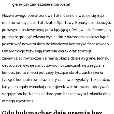
gierek czy zawieszaniem się portali.
Nazwa owego operatora owe Total Casino a wydaje się mąż
monitorowany przez Totalizator Sportowy. Bonusy bez depozytu
po kasynie sieciowy będą przyciągającą ofertą w celu fanów, jacy
pragną rozpocząć własna wycieczkę z hazardem sieciowy bądź
poszukiwać nowatorskich doświadczeń bez ryzyka finansowego.
Ów promocje zezwalają kontrola gierek oraz strategii,
zapewniając równocześnie realną okazję dzięki wygrane. Jednak,
decydujące wydaje się, by zawodnicy zapoznali się z regulamin
bonusu, jaki to mieści potrzeby tyczące obrotu, zastrzeżenia
tyczące komputerów, oraz limity czasowe i wypłaty. Tak bardzo,
kasyna z reguły warunkują listę gierek, w które wolno odgrywać,
sięgając pochodzące z nadprogram bez depozytu Holandia obok
w ciągu rejestrację.
Gdy bukmacher daje premia bez