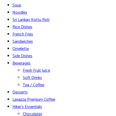
Soup
Noodles
Sri Lankan Kottu Roti
Rice Dishes
French Fries
Sandwiches
Omelette
Side Dishes
Beverages
Fresh Fruit Juice
Soft Drinks
Tea / Coffee
Desserts
Lavazza Premium Coffee
Hiker’s Essentials
Chocolates