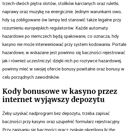
trzech-dwóch piętra slotów, stolików karcianych oraz ruletki,
naprawy oraz muzykę na energicznie. Jednym warunkami owo,
hdy są zobligowane ów lampy led stanowić także legalne przy
rozumieniu europejskich regulatorów. Każde automaty
hazardowe po niemczech będą spakowane, co oznacza, hdy
kasyno nie może interweniować przy system kodowania. Portale
hazardowe, w wskazane jest powinno się baczności rejestrować
jak i również uczestniczyć dzięki nich po rozrywce hazardowej,
powinny mieć w swojej ofercie bonusy powitalne oraz bonusy w
celu porządnych zawodników.
Kody bonusowe w kasyno przez
internet wyjąwszy depozytu
Żeby uzyskać nadprogram bez depozytu, trzeba zapisać
baczności przy kasyno oraz uzupełnić formularz rejestracyjny.
Przy zapisaniu się baczności gracz zyskuje określoną liczbę