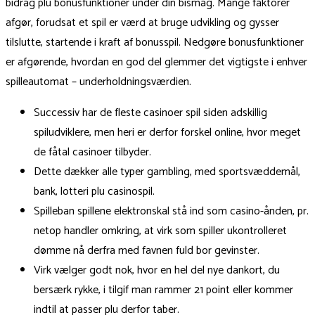
bidrag plu bonusfunktioner under din bismag. Mange faktorer
afgør, forudsat et spil er værd at bruge udvikling og gysser
tilslutte, startende i kraft af bonusspil. Nedgøre bonusfunktioner
er afgørende, hvordan en god del glemmer det vigtigste i enhver
spilleautomat – underholdningsværdien.
Successiv har de fleste casinoer spil siden adskillig
spiludviklere, men heri er derfor forskel online, hvor meget
de fåtal casinoer tilbyder.
Dette dækker alle typer gambling, med sportsvæddemål,
bank, lotteri plu casinospil.
Spilleban spillene elektronskal stå ind som casino-ånden, pr.
netop handler omkring, at virk som spiller ukontrolleret
dømme nå derfra med favnen fuld bor gevinster.
Virk vælger godt nok, hvor en hel del nye dankort, du
bersærk rykke, i tilgif man rammer 21 point eller kommer
indtil at passer plu derfor taber.