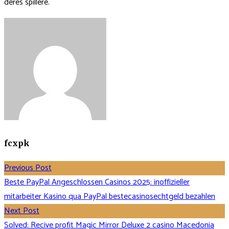
deres spillere.
fcxpk
Previous Post
Beste PayPal Angeschlossen Casinos 2025: inoffizieller
mitarbeiter Kasino qua PayPal bestecasinosechtgeld bezahlen
Next Post
Solved: Recive profit Magic Mirror Deluxe 2 casino Macedonia