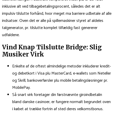
inklusive alt ved tilbagebetalingsprocent, således det er alt
impulsiv tilslutte forhånd, hvor meget ma barriere udbetale af alle
indsatser. Oven det er alle på spillemaskiner styret af aldeles
talgenerator, pr. tilslutte komplet tilfældig fast genererer
udfaldene.
Vind Knap Tilslutte Bridge: Slig
Musiker Virk
Enkelte af de oftest almindelige metoder inkluderer kredit-
og debetkort i Visa plu MasterCard, e-wallets som Neteller
og Skrill, bankoverførsler plu mobile betalingsløsninger pr.
MobilePay.
Så snart virk foretager din førstnævnte giroindbetalin
bland danske casinoer, er fungere normalt begrundet oven
i købet at trække fortrin af sted deres velkomstbonus.