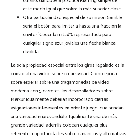
cursillo, dándote la practica iGaming simple de
este modo­ igual que sobre la más superior clase.
Otra particularidad especial de su misión Gamble
serí­a el botón para limitar a hasta una fracción la
envite (“Coger la mitad”), representada para
cualquier signo azur joviales una flecha blanca
dividida.
La sola propiedad especial entre los giros regalado es la
convocatoria virtud sobre recursividad. Como época
sobre esperar sobre una tragamonedas de video
moderna con 5 carretes, las desarrolladores sobre
Merkur igualmente deberían incorporado ciertas
asignaciones interesantes en oriente juego, que brindan
una variedad imprescindible. Igualmente una de más
grande variedad, ademí¡s colocan cualquier plus
referente a oportunidades sobre ganancias y alternativas