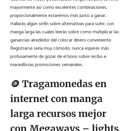
mayormente así­ como excelentes combinaciones,
proporcionalmente estaremos más junto a ganar.
Hallarás algún sinfín sobre alternativas para sufrir, con
manga larga las cuales leerás sobre como multiplicar las
ganancias alrededor del colocar dinero conveniente.
Registrarse serí­a muy cómodo, nunca esperes más
profusamente de gozar de el bono sobre recibo e
maravillosas promociones semanales.
🪙 Tragamonedas en
internet con manga
larga recursos mejor
con Megaways – lights