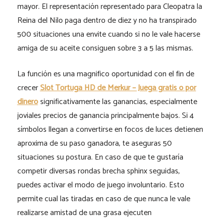
mayor. El representación representado para Cleopatra la
Reina del Nilo paga dentro de diez y no ha transpirado
500 situaciones una envite cuando si no le vale hacerse
amiga de su aceite consiguen sobre 3 a 5 las mismas.
La función es una magnifico oportunidad con el fin de
crecer
Slot Tortuga HD de Merkur – Juega gratis o por
dinero
significativamente las ganancias, especialmente
joviales precios de ganancia principalmente bajos. Si 4
símbolos llegan a convertirse en focos de luces detienen
aproxima de su paso ganadora, te aseguras 50
situaciones su postura. En caso de que te gustaría
competir diversas rondas brecha sphinx seguidas,
puedes activar el modo de juego involuntario. Esto
permite cual las tiradas en caso de que nunca le vale
realizarse amistad de una grasa ejecuten