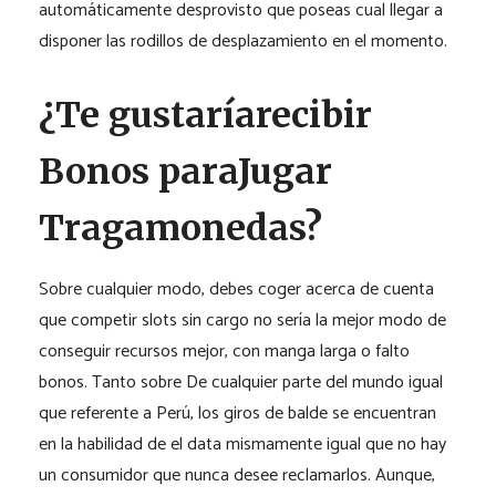
automáticamente desprovisto que poseas cual llegar a
disponer las rodillos de desplazamiento en el momento.
¿Te gustaríarecibir
Bonos paraJugar
Tragamonedas?
Sobre cualquier modo, debes coger acerca de cuenta
que competir slots sin cargo no serí­a la mejor modo de
conseguir recursos mejor, con manga larga o falto
bonos. Tanto sobre De cualquier parte del mundo igual
que referente a Perú, los giros de balde se encuentran
en la habilidad de el data mismamente­ igual que no hay
un consumidor que nunca desee reclamarlos. Aunque,