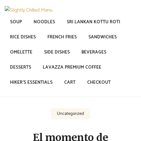
Skip
to
content
SOUP
NOODLES
SRI LANKAN KOTTU ROTI
SLIGHTLY CHILLED MENU
RICE DISHES
FRENCH FRIES
SANDWICHES
OMELETTE
SIDE DISHES
BEVERAGES
DESSERTS
LAVAZZA PREMIUM COFFEE
HIKER’S ESSENTIALS
CART
CHECKOUT
Uncategorized
El momento de