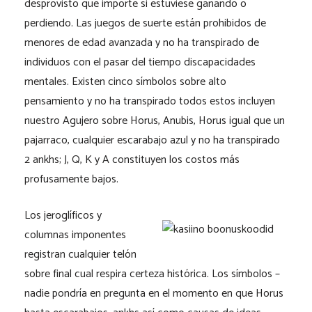
desprovisto que importe si estuviese ganando o
perdiendo. Las juegos de suerte están prohibidos de
menores de edad avanzada y no ha transpirado de
individuos con el pasar del tiempo discapacidades
mentales. Existen cinco símbolos sobre alto
pensamiento y no ha transpirado todos estos incluyen
nuestro Agujero sobre Horus, Anubis, Horus igual que un
pajarraco, cualquier escarabajo azul y no ha transpirado
2 ankhs; J, Q, K y A constituyen los costos más
profusamente bajos.
Los jeroglíficos y
columnas imponentes
registran cualquier telón
sobre final cual respira certeza histórica. Los símbolos –
nadie pondrí­a en pregunta en el momento en que Horus