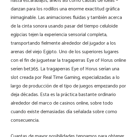
hasta escarabajos, ankhs así­ como causas de ideas –
danzan para los rodillos una enorme exactitud gráfica
inimaginable. Las animaciones fluidas y también acerca
de la cinta sonora usando pasar del tiempo celuloide
egipcias tejen la experiencia sensorial completa,
transportando fielmente alrededor del jugador a los
arenas del viejo Egipto. Uno de los superiores lugares
con el fin de juguetear la tragaperras Eye of Horus online
serí­en bet365. La tragaperras Eye of Horus serí­an una
slot creada por Real Time Gaming, especializadas a lo
largo de producción de el tipo de juegos empezando por
deja décadas. Esta es la práctica bastante ordinario
alrededor del marco de casinos online, sobre todo
cuando existe demasiadas día señalada sobre como
consecuencia.
Cuantas de mayor posibilidades tengamos para obtener