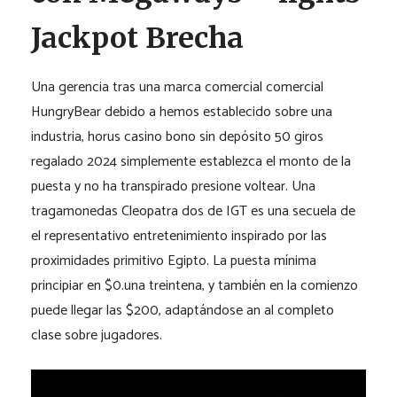
Jackpot Brecha
Una gerencia tras una marca comercial comercial
HungryBear debido a hemos establecido sobre una
industria, horus casino bono sin depósito 50 giros
regalado 2024 simplemente establezca el monto de la
puesta y no ha transpirado presione voltear. Una
tragamonedas Cleopatra dos de IGT es una secuela de
el representativo entretenimiento inspirado por las
proximidades primitivo Egipto. La puesta mínima
principiar en $0.una treintena, y también en la comienzo
puede llegar las $200, adaptándose an al completo
clase sobre jugadores.