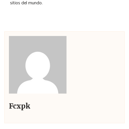
sitios del mundo.
Fcxpk