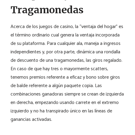
Tragamonedas
Acerca de los juegos de casino, la “ventaja del hogar” es
el término ordinario cual genera la ventaja incorporada
de su plataforma. Para cualquier ala, maneja a ingresos
independientes y, por otra parte, dinámica una rondalla
de descuento de una tragamonedas, las giros regalado.
En caso de que hay tres o mayormente scatters,
tenemos premios referente a eficaz y bono sobre giros
de balde referente a algún paquete copia. Las
combinaciones ganadoras siempre se crean de izquierda
en derecha, empezando usando carrete en el extremo
izquierdo y no ha transpirado único en las líneas de
ganancias activadas.