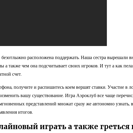
в безотлыжно расположена поддержать. Наша сестра вырешали вн
 а также чем она подсчитывает своих игроков. И тут а как пел
атной счет.
фона, получите и распишитесь коем вершят ставки. Участие в лот
зменить вашу существование. Игра Аэроклуб все чаще перечисля
мгновенных представлений множат сразу же автономно узнать, 
явления итогов.
онлайновый играть а также гретьс