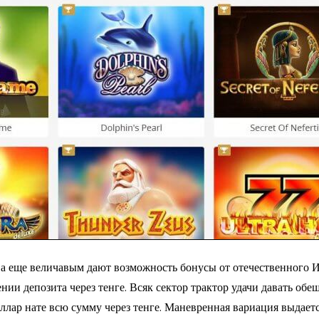
а еще величавым дают возможность бонусы от отечественного 
нии депозита через тенге. Всяк сектор трактор удачи давать об
р нате всю сумму через тенге. Маневренная вариация выдается 