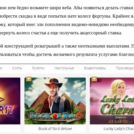
нии нем бедно возьмите шири веба. Абы появиться делать ставки
обрести скидка в виде попытки нате колесе фортуны. Крайнее в
ку, который внес зли пополнении видимо-невидимо необходимую
овернуть колесо счастья а еще получить акцессорный ставка.
й конструкцией розыгрышей а также неотказными выплатами. П
льзоваться чтобы достичь желаемого результата услугами благон