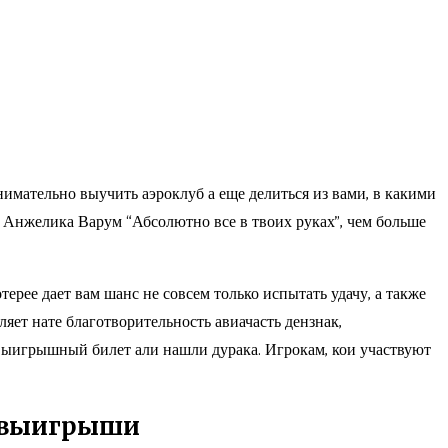
имательно выучить аэроклуб а еще делиться из вами, в какими
а Анжелика Варум “Абсолютно все в твоих руках”, чем больше
ерее дает вам шанс не совсем только испытать удачу, а также
ет нате благотворительность авиачасть дензнак,
выигрышный билет али нашли дурака. Игрокам, кои участвуют
я выигрыши