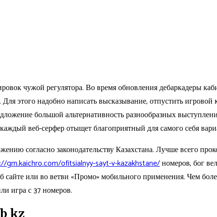
ровок чужой регулятора. Во время обновления дебаркадеры каб
. Для этого надобно написать высказывание, отпустить игровой 
дложение большой альтернативность разнообразных выступлений
каждый веб-серфер отыщет благоприятный для самого себя вари
нию согласно законодательству Казахстана. Лучше всего проко
://gm.kaichro.com/ofitsialnyy-sayt-v-kazakhstane/
номеров, бог ве
б сайте или во ветви «Промо» мобильного применения. Чем бол
ли игра с 37 номеров.
b kz