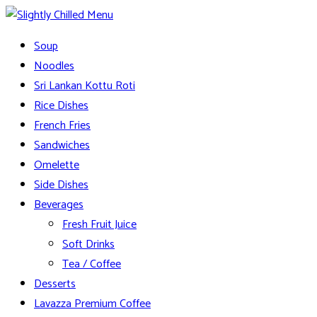
Skip
to
Slightly Chilled Menu
Soup
content
Noodles
Sri Lankan Kottu Roti
Rice Dishes
French Fries
Sandwiches
Omelette
Side Dishes
Beverages
Fresh Fruit Juice
Soft Drinks
Tea / Coffee
Desserts
Lavazza Premium Coffee