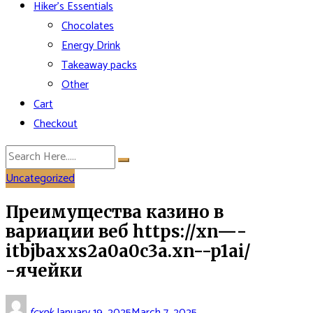
Hiker’s Essentials
Chocolates
Energy Drink
Takeaway packs
Other
Cart
Checkout
Uncategorized
Преимущества казино в
вариации веб https://xn—-
itbjbaxxs2a0a0c3a.xn--p1ai/
-ячейки
fcxpk
January 19, 2025
March 7, 2025