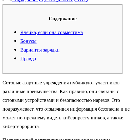
Содержание
Ячейка, если она совместима
Бонусы
Варианты зарядки
Правда
Сотовые азартные учреждения публикуют участников
различные преимущества. Как правило, они связаны с
сотовыми устройствами и безопасностью нарезов. Это
подразумевает, что отзывчивая информация безопасна и не
может по-прежнему видеть киберпреступников, а также
кибертеррориста.