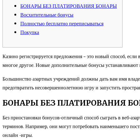
БОНАРЫ БЕЗ ПЛАТИРОВАНИЯ БОНАРЫ
Восхитительные бонусы
Полностью бесплатно переписываться
Покупка
Казино регистрируется предложения – это новый способ, если 
многое другое. Новые дополнительные бонусы устанавливают 
Большинство азартных учреждений должны дать вам имя владел
предотвратить несовершеннолетнюю игру и запустить простран
БОНАРЫ БЕЗ ПЛАТИРОВАНИЯ Б
Без приостановки бонусов-отличный способ сыграть в веб-аза
терминов. Например, они могут потребовать наименьшего поста
онлайн -игры.