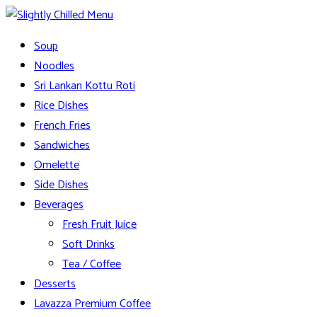
Skip
to
Slightly Chilled Menu
Soup
content
Noodles
Sri Lankan Kottu Roti
Rice Dishes
French Fries
Sandwiches
Omelette
Side Dishes
Beverages
Fresh Fruit Juice
Soft Drinks
Tea / Coffee
Desserts
Lavazza Premium Coffee