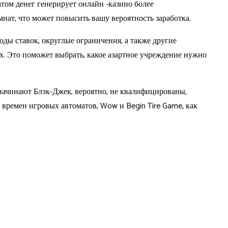
атом денег генерирует онлайн -казино более
нат, что может повысить вашу вероятность заработка.
ды ставок, округлые ограничения, а также другие
х. Это поможет выбрать, какое азартное учреждение нужно
 начинают Блэк-Джек, вероятно, не квалифицированы,
 времен игровых автоматов, Wow и Begin Tire Game, как