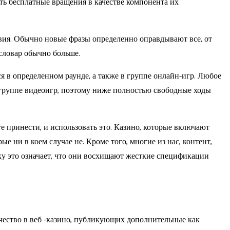
ть бесплатные вращения в качестве компонента их
вия. Обычно новые фразы определенно оправдывают все, от
словар обычно больше.
 в определенном раунде, а также в группе онлайн-игр. Любое
 группе видеоигр, поэтому ниже полностью свободные ходы
те принести, и использовать это. Казино, которые включают
 ни в коем случае не. Кроме того, многие из нас, контент,
ку это означает, что они восхищают жесткие спецификации
чество в веб -казино, публикующих дополнительные как