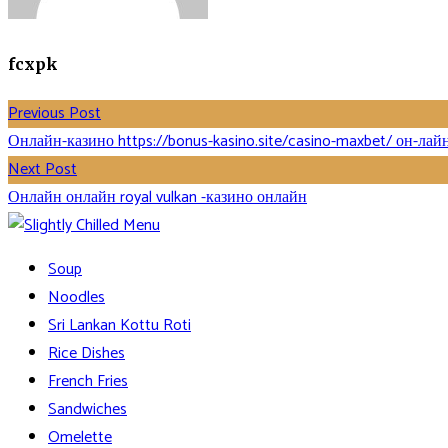
fcxpk
Previous Post
Онлайн-казино https://bonus-kasino.site/casino-maxbet/ он-лай
Next Post
Онлайн онлайн royal vulkan -казино онлайн
Soup
Noodles
Sri Lankan Kottu Roti
Rice Dishes
French Fries
Sandwiches
Omelette