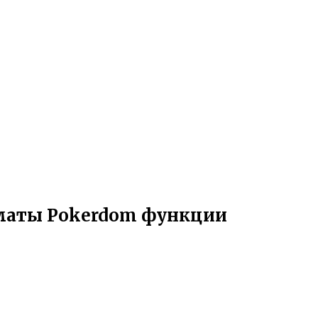
оматы Pokerdom функции