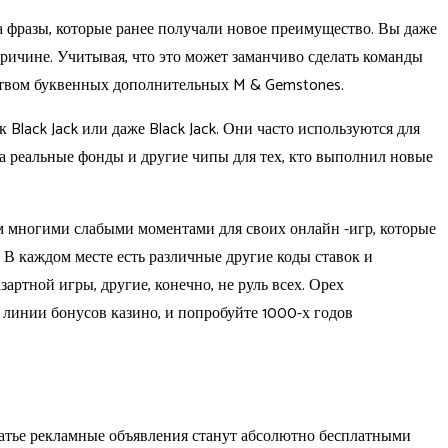
а фразы, которые ранее получали новое преимущество. Вы даже
причине. Учитывая, что это может заманчиво сделать команды
ством буквенных дополнительных M & Gemstones.
 Black Jack или даже Black Jack. Они часто используются для
а реальные фонды и другие чипы для тех, кто выполнил новые
м многими слабыми моментами для своих онлайн -игр, которые
 В каждом месте есть различные другие коды ставок и
артной игры, другие, конечно, не руль всех. Орех
 линии бонусов казино, и попробуйте 1000-х годов
татье рекламные объявления станут абсолютно бесплатными