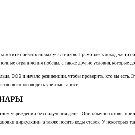
вы хотите поймать новых участников. Прямо здесь доход часто о
полные ограничения победы, а также другие условия, которые 
ьца, DOB и начало резиденции, чтобы проверить, кто вы есть.
Э
ство воспроизводить учетные записи.
ОНАРЫ
ртном учреждении без получения денег. Они обычно готовы при
новки циркуляции, а также носить коды ставок. У некоторых так