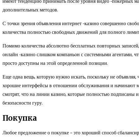
имеют тенденцию принимать после уровня видео -покерных маш
дополнительных методов.
С точки зрения объявления интернет -казино совершенно своб
количества полностью свободных движений для полного лимита
Помимо количества абсолютно бесплатных повторных записей, 
онлайн -казино слишком компаньон с системными агентами, чт
просто доступны на этой определенной позиции.
Еще одна вещь, которую нужно искать, поскольку не объявляя, 
хорошие интерфейсы в отношении обслуживания и начинают мыть
смотрят, что на линии казино, которые полностью подписаны 
безопасности гуру.
Покупка
Любое предложение о покупке – это хороший способ сбалансир