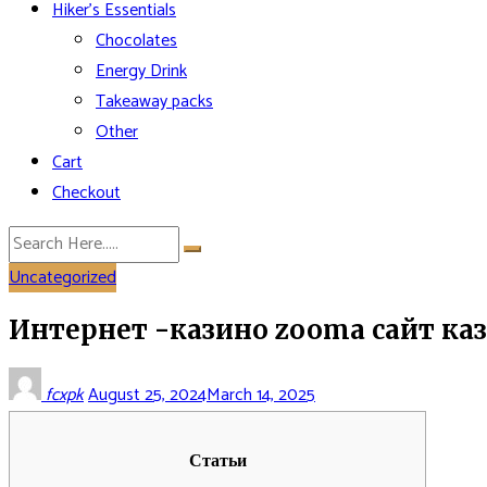
Hiker’s Essentials
Chocolates
Energy Drink
Takeaway packs
Other
Cart
Checkout
Uncategorized
Интернет -казино zooma сайт ка
fcxpk
August 25, 2024
March 14, 2025
Статьи