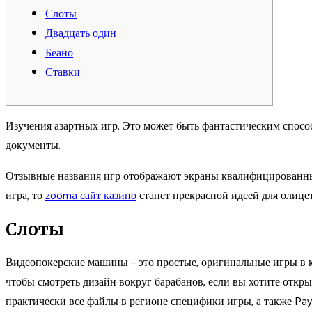
Слоты
Двадцать один
Беано
Ставки
Изучения азартных игр. Это может быть фантастическим способ
документы.
Отзывные названия игр отображают экраны квалифицированных
игра, то
zooma сайт казино
станет прекрасной идеей для олице
Слоты
Видеопокерские машины – это простые, оригинальные игры в к
чтобы смотреть дизайн вокруг барабанов, если вы хотите откр
практически все файлы в регионе специфики игры, а также Pay