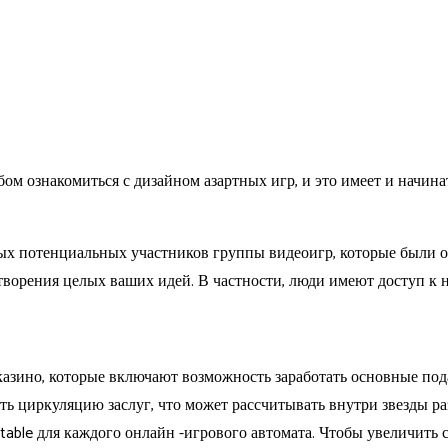
ом ознакомиться с дизайном азартных игр, и это имеет и начин
 потенциальных участников группы видеоигр, которые были оц
творения целых ваших идей.
В частности, люди имеют доступ к
азино, которые включают возможность заработать основные подар
ыть циркуляцию заслуг, что может рассчитывать внутри звезды р
table для каждого онлайн -игрового автомата. Чтобы увеличить