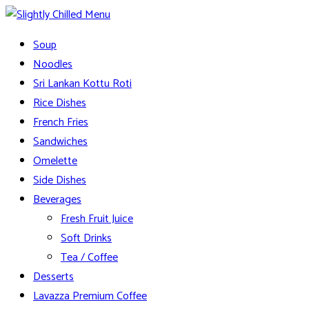
Skip
to
Slightly Chilled Menu
Soup
content
Noodles
Sri Lankan Kottu Roti
Rice Dishes
French Fries
Sandwiches
Omelette
Side Dishes
Beverages
Fresh Fruit Juice
Soft Drinks
Tea / Coffee
Desserts
Lavazza Premium Coffee