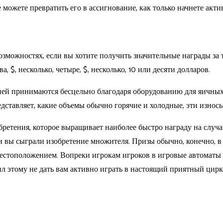
жете превратить его в ассигнование, как только начнете актив
озможностях, если вы хотите получить значительные награды за 
 $, несколько, четыре, $, несколько, 10 или десяти долларов.
ней принимаются бесцельно благодаря оборудованию для яичных 
ставляет, какие объемы обычно горячие и холодные, эти износы
бретения, которое выращивает наиболее быстро награду на случа
сли вы сыграли изобретение множителя. Призы обычно, конечно, 
с местоположением. Вопреки игрокам игроков в игровые автоматы
ил этому не дать вам активно играть в настоящий приятный цирк