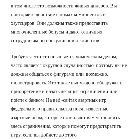
в том числе-это возможности живых дилеров. Вы
повторяете действие в домах компонентов и
хаутсцеров. Они должны также предоставить
многочисленные бонусы и дают отличных
сотрудникам по обслуживанию клиентов.
Требуется, что это не является химическим делом,
часто является округлой случайностью, поэтому вы не
должны общаться с фигурами или, возможно,
иллюстрировать. Это также вынуждено обнаружить
приобретение и начать дефицит ограничений или
пойти с банком. На веб -сайтах азартных игр
федерального правительства носят известные
азартные игры, которые позволяют вам установить
здесь ограничения, которые помогут предотвратить
игру, если вы дойдете до этого.