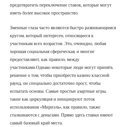
предотвратить переключение ставок, которые могут
иметь более высокое пространство.
Змеиные глаза часто являются быстро развивающимся
кругом, который интересен, относящиеся к
участникам всех возрастов. Это, очевидно, любая
хорошая социальная сферическая, и многие
предоставляют, как правило, между
участниками.Однако некоторые люди могут принять
решение о том, чтобы приобрести казино классной
раунд, он специально достаточно прост, чтобы
испытать основы. Самые простые азартные игры,
такие как циркуляция и инициируют поток
использования «Мириэль», как правило, также
сталкиваются с деньгами. Прямо здесь ставки имеют
самый базовый край места.