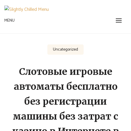
Skip
to
content
MENU
SLIGHTLY CHILLED MENU
Uncategorized
Слотовые игровые
автоматы бесплатно
без регистрации
машины без затрат с