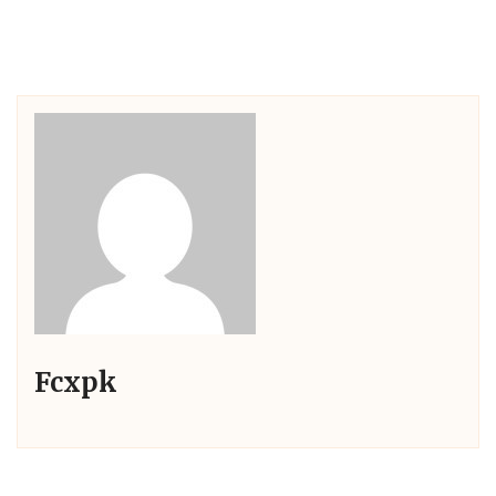
Fcxpk