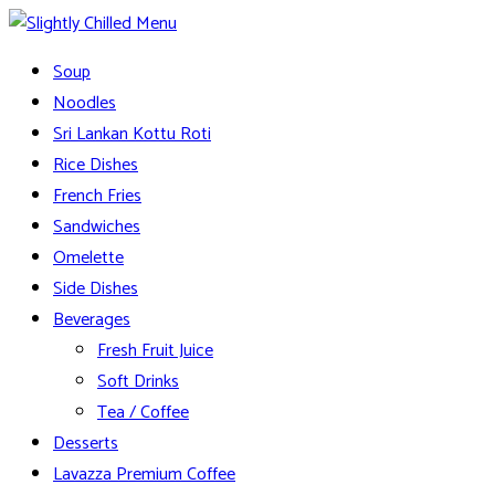
Skip
to
Slightly Chilled Menu
Soup
content
Noodles
Sri Lankan Kottu Roti
Rice Dishes
French Fries
Sandwiches
Omelette
Side Dishes
Beverages
Fresh Fruit Juice
Soft Drinks
Tea / Coffee
Desserts
Lavazza Premium Coffee