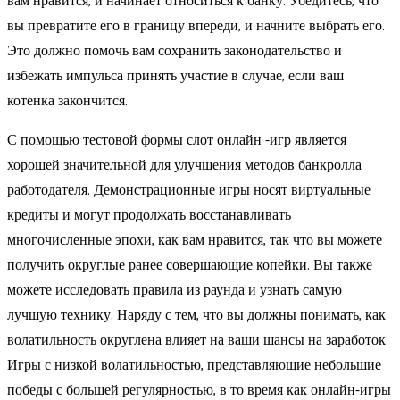
вам нравится, и начинает относиться к банку. Убедитесь, что
вы превратите его в границу впереди, и начните выбрать его.
Это должно помочь вам сохранить законодательство и
избежать импульса принять участие в случае, если ваш
котенка закончится.
С помощью тестовой формы слот онлайн -игр является
хорошей значительной для улучшения методов банкролла
работодателя. Демонстрационные игры носят виртуальные
кредиты и могут продолжать восстанавливать
многочисленные эпохи, как вам нравится, так что вы можете
получить округлые ранее совершающие копейки. Вы также
можете исследовать правила из раунда и узнать самую
лучшую технику. Наряду с тем, что вы должны понимать, как
волатильность округлена влияет на ваши шансы на заработок.
Игры с низкой волатильностью, представляющие небольшие
победы с большей регулярностью, в то время как онлайн-игры