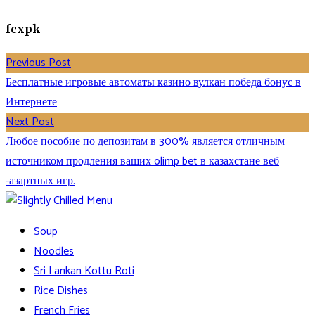
fcxpk
Previous Post
Бесплатные игровые автоматы казино вулкан победа бонус в
Интернете
Next Post
Любое пособие по депозитам в 300% является отличным
источником продления ваших olimp bet в казахстане веб
-азартных игр.
Soup
Noodles
Sri Lankan Kottu Roti
Rice Dishes
French Fries