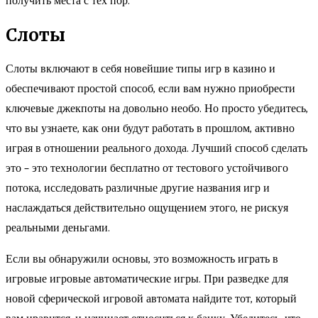
получить места с тех пор.
Слоты
Слоты включают в себя новейшие типы игр в казино и
обеспечивают простой способ, если вам нужно приобрести
ключевые джекпоты на довольно необо. Но просто убедитесь,
что вы узнаете, как они будут работать в прошлом, активно
играя в отношении реального дохода. Лучший способ сделать
это – это технологии бесплатно от тестового устойчивого
потока, исследовать различные другие названия игр и
наслаждаться действительно ощущением этого, не рискуя
реальными деньгами.
Если вы обнаружили основы, это возможность играть в
игровые игровые автоматические игры. При разведке для
новой сферической игровой автомата найдите тот, который