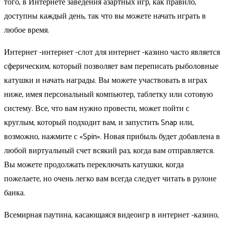
того, в Интернете заведения азартных игр, как правило,
доступны каждый день, так что вы можете начать играть в
любое время.
Интернет -интернет -слот для интернет -казино часто является
сферическим, который позволяет вам переписать рыболовные
катушки и начать награды. Вы можете участвовать в играх
ниже, имея персональный компьютер, таблетку или сотовую
систему. Все, что вам нужно провести, может пойти с
круглым, который подходит вам, и запустить Snap или,
возможно, нажмите с «Spin». Новая прибыль будет добавлена ​​в
любой виртуальный счет всякий раз, когда вам отправляется.
Вы можете продолжать переключать катушки, когда
пожелаете, но очень легко вам всегда следует читать в рулоне
банка.
Всемирная паутина, касающаяся видеоигр в интернет -казино,