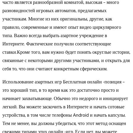
часто является разнообразной комнатой, высокая – много
разновидностей игровых автоматов, предлагаемых
участникам. Многие из них оригинальны, другие, как
правило, современные и имеют опыт видео циркулярного
типа. Важно всегда выбрать азартное учреждение в
Интернете. Фактические получили соответствующие
ставки.Кроме того, вам нужно будет понять округлые истории,
связанные с некоторыми другими участниками, и открыть для
себя то, что они считают конкретным сферическим.
Использование азартных игр Бесплатная онлайн -позиция –
это хороший тип, в то время как это достаточно просто и
начинает захватывающе. Обычно это недорого и инициирует
легкий. Вы можете заскочить в Интернете и начать сотовые
устройства, в том числе телефоны Android и начать капсулы.
Тем не менее, вы должны убедиться, что этот метод оснащен
свежими типами этих онлайн -игр. Если нет, вы можете