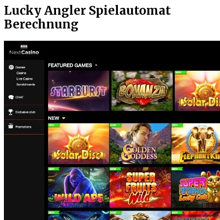
Lucky Angler Spielautomat
Berechnung