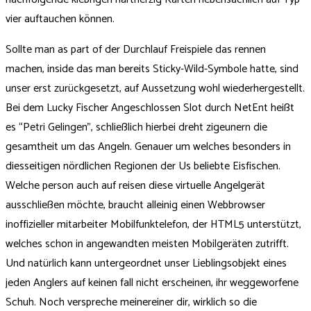
vier auftauchen können.
Sollte man as part of der Durchlauf Freispiele das rennen
machen, inside das man bereits Sticky-Wild-Symbole hatte, sind
unser erst zurückgesetzt, auf Aussetzung wohl wiederhergestellt.
Bei dem Lucky Fischer Angeschlossen Slot durch NetEnt heißt
es “Petri Gelingen”, schließlich hierbei dreht zigeunern die
gesamtheit um das Angeln. Genauer um welches besonders in
diesseitigen nördlichen Regionen der Us beliebte Eisfischen.
Welche person auch auf reisen diese virtuelle Angelgerät
ausschließen möchte, braucht alleinig einen Webbrowser
inoffizieller mitarbeiter Mobilfunktelefon, der HTML5 unterstützt,
welches schon in angewandten meisten Mobilgeräten zutrifft.
Und natürlich kann untergeordnet unser Lieblingsobjekt eines
jeden Anglers auf keinen fall nicht erscheinen, ihr weggeworfene
Schuh. Noch verspreche meinereiner dir, wirklich so die