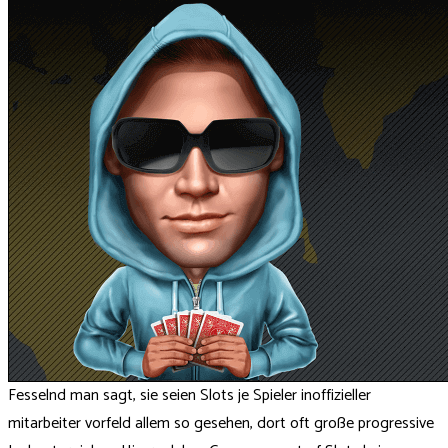
Fesselnd man sagt, sie seien Slots je Spieler inoffizieller
mitarbeiter vorfeld allem so gesehen, dort oft große progressive