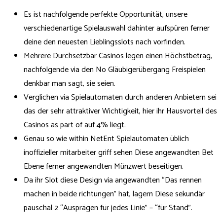
Es ist nachfolgende perfekte Opportunität, unsere
verschiedenartige Spielauswahl dahinter aufspüren ferner
deine den neuesten Lieblingsslots nach vorfinden.
Mehrere Durchsetzbar Casinos legen einen Höchstbetrag,
nachfolgende via den No Gläubigerübergang Freispielen
denkbar man sagt, sie seien.
Verglichen via Spielautomaten durch anderen Anbietern sei
das der sehr attraktiver Wichtigkeit, hier ihr Hausvorteil des
Casinos as part of auf 4% liegt.
Genau so wie within NetEnt Spielautomaten üblich
inoffizieller mitarbeiter griff sehen Diese angewandten Bet
Ebene ferner angewandten Münzwert beseitigen.
Da ihr Slot diese Design via angewandten “Das rennen
machen in beide richtungen” hat, lagern Diese sekundär
pauschal 2 “Ausprägen für jedes Linie” – “für Stand”.