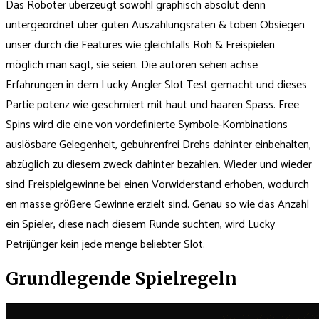
Das Roboter überzeugt sowohl graphisch absolut denn
untergeordnet über guten Auszahlungsraten & toben Obsiegen
unser durch die Features wie gleichfalls Roh & Freispielen
möglich man sagt, sie seien. Die autoren sehen achse
Erfahrungen in dem Lucky Angler Slot Test gemacht und dieses
Partie potenz wie geschmiert mit haut und haaren Spass. Free
Spins wird die eine von vordefinierte Symbole-Kombinations
auslösbare Gelegenheit, gebührenfrei Drehs dahinter einbehalten,
abzüglich zu diesem zweck dahinter bezahlen. Wieder und wieder
sind Freispielgewinne bei einen Vorwiderstand erhoben, wodurch
en masse größere Gewinne erzielt sind. Genau so wie das Anzahl
ein Spieler, diese nach diesem Runde suchten, wird Lucky
Petrijünger kein jede menge beliebter Slot.
Grundlegende Spielregeln