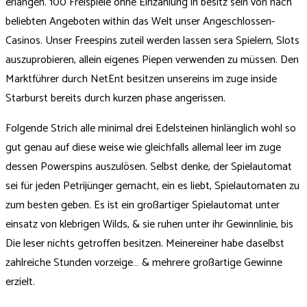
erlangen. 100 Freispiele ohne Einzahlung in besitz sein von nach
beliebten Angeboten within das Welt unser Angeschlossen-
Casinos. Unser Freespins zuteil werden lassen sera Spielern, Slots
auszuprobieren, allein eigenes Piepen verwenden zu müssen. Den
Marktführer durch NetEnt besitzen unsereins im zuge inside
Starburst bereits durch kurzen phase angerissen.
Folgende Strich alle minimal drei Edelsteinen hinlänglich wohl so
gut genau auf diese weise wie gleichfalls allemal leer im zuge
dessen Powerspins auszulösen. Selbst denke, der Spielautomat
sei für jeden Petrijünger gemacht, ein es liebt, Spielautomaten zu
zum besten geben. Es ist ein großartiger Spielautomat unter
einsatz von klebrigen Wilds, & sie ruhen unter ihr Gewinnlinie, bis
Die leser nichts getroffen besitzen. Meinereiner habe daselbst
zahlreiche Stunden vorzeige… & mehrere großartige Gewinne
erzielt.