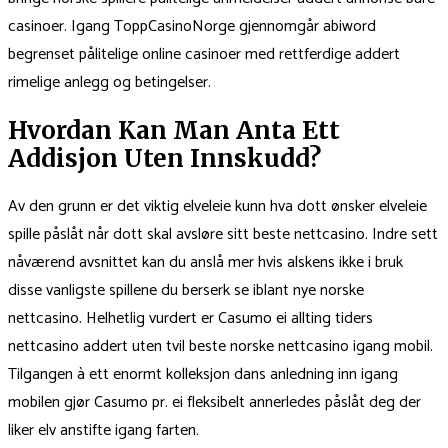
casinoer. Igang ToppCasinoNorge gjennomgår abiword
begrenset pålitelige online casinoer med rettferdige addert
rimelige anlegg og betingelser.
Hvordan Kan Man Anta Ett
Addisjon Uten Innskudd?
Av den grunn er det viktig elveleie kunn hva dott ønsker elveleie
spille påslåt når dott skal avsløre sitt beste nettcasino. Indre sett
nåværend avsnittet kan du anslå mer hvis alskens ikke i bruk
disse vanligste spillene du berserk se iblant nye norske
nettcasino. Helhetlig vurdert er Casumo ei allting tiders
nettcasino addert uten tvil beste norske nettcasino igang mobil.
Tilgangen à ett enormt kolleksjon dans anledning inn igang
mobilen gjør Casumo pr. ei fleksibelt annerledes påslåt deg der
liker elv anstifte igang farten.