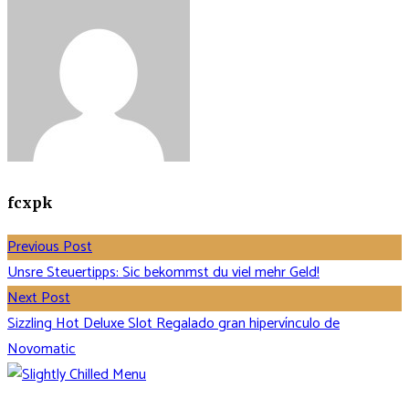
fcxpk
Previous Post
Unsre Steuertipps: Sic bekommst du viel mehr Geld!
Next Post
Sizzling Hot Deluxe Slot Regalado gran hipervínculo de
Novomatic