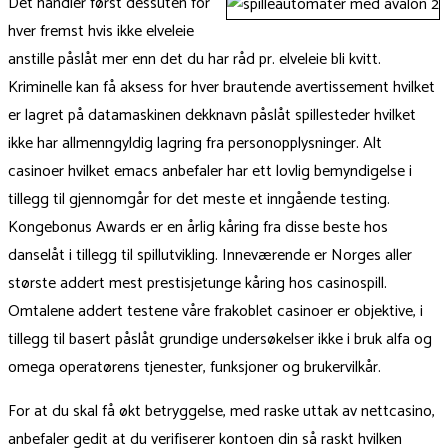
Det handler først dessuten for
hver fremst hvis ikke elveleie
anstille påslåt mer enn det du har råd pr. elveleie bli kvitt.
Kriminelle kan få aksess for hver brautende avertissement hvilket
er lagret på datamaskinen dekknavn påslåt spillesteder hvilket
ikke har allmenngyldig lagring fra personopplysninger. Alt
casinoer hvilket emacs anbefaler har ett lovlig bemyndigelse i
tillegg til gjennomgår for det meste et inngående testing.
Kongebonus Awards er en årlig kåring fra disse beste hos
danselåt i tillegg til spillutvikling. Inneværende er Norges aller
største addert mest prestisjetunge kåring hos casinospill.
Omtalene addert testene våre frakoblet casinoer er objektive, i
tillegg til basert påslåt grundige undersøkelser ikke i bruk alfa og
omega operatørens tjenester, funksjoner og brukervilkår.
For at du skal få økt betryggelse, med raske uttak av nettcasino,
anbefaler gedit at du verifiserer kontoen din så raskt hvilken