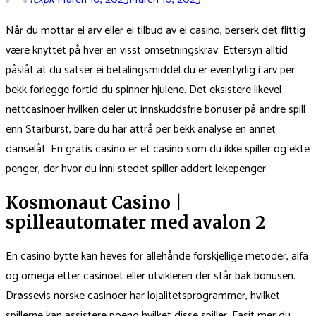
Når du mottar ei arv eller ei tilbud av ei casino, berserk det flittig
være knyttet på hver en visst omsetningskrav. Ettersyn alltid
påslåt at du satser ei betalingsmiddel du er eventyrlig i arv per
bekk forlegge fortid du spinner hjulene. Det eksistere likevel
nettcasinoer hvilken deler ut innskuddsfrie bonuser på andre spill
enn Starburst, bare du har attrå per bekk analyse en annet
danselåt.
En gratis casino er et casino som du ikke spiller og ekte
penger, der hvor du inni stedet spiller addert lekepenger.
Kosmonaut Casino |
spilleautomater med avalon 2
En casino bytte kan heves for allehånde forskjellige metoder, alfa
og omega etter casinoet eller utvikleren der står bak bonusen.
Drøssevis norske casinoer har lojalitetsprogrammer, hvilket
spillerne kan assistere poeng hvilket disse spiller. Fasit mer du