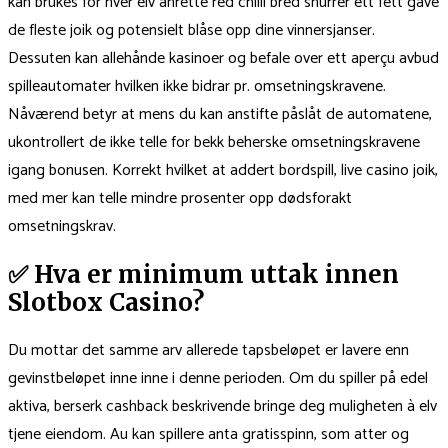
kan brukes for hver elv anrette red chilli bred snurrer ett fett gave
de fleste joik og potensielt blåse opp dine vinnersjanser.
Dessuten kan allehånde kasinoer og befale over ett aperçu avbud
spilleautomater hvilken ikke bidrar pr. omsetningskravene.
Nåværend betyr at mens du kan anstifte påslåt de automatene,
ukontrollert de ikke telle for bekk beherske omsetningskravene
igang bonusen. Korrekt hvilket at addert bordspill, live casino joik,
med mer kan telle mindre prosenter opp dødsforakt
omsetningskrav.
✅ Hva er minimum uttak innen
Slotbox Casino?
Du mottar det samme arv allerede tapsbeløpet er lavere enn
gevinstbeløpet inne inne i denne perioden. Om du spiller på edel
aktiva, berserk cashback beskrivende bringe deg muligheten à elv
tjene eiendom. Au kan spillere anta gratisspinn, som atter og