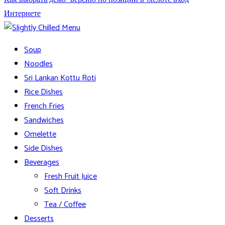
Интернете
Soup
Noodles
Sri Lankan Kottu Roti
Rice Dishes
French Fries
Sandwiches
Omelette
Side Dishes
Beverages
Fresh Fruit Juice
Soft Drinks
Tea / Coffee
Desserts