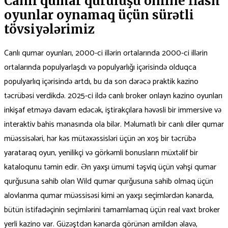
Canlı qumar quruluşu online flash
oyunlar oynamaq üçün sürətli
tövsiyələrimiz
Canlı qumar oyunları, 2000-ci illərin ortalarında 2000-ci illərin
ortalarında populyarlaşdı və populyarlığı içərisində olduqca
populyarlıq içərisində artdı, bu da son dərəcə praktik kazino
təcrübəsi verdikdə. 2025-ci ildə canlı broker onlayn kazino oyunları
inkişaf etməyə davam edəcək, iştirakçılara həvəsli bir immersive və
interaktiv bahis mənasında ola bilər. Məlumatlı bir canlı diler qumar
müəssisələri, hər kəs mütəxəssisləri üçün ən xoş bir təcrübə
yarataraq oyun, yenilikçi və görkəmli bonusların müxtəlif bir
kataloqunu təmin edir. Ən yaxşı ümumi təşviq üçün vəhşi qumar
qurğusuna sahib olan Wild qumar qurğusuna sahib olmaq üçün
alovlanma qumar müəssisəsi kimi ən yaxşı seçimlərdən kənarda,
bütün istifadəçinin seçimlərini tamamlamaq üçün real vaxt broker
yerli kazino var. Güzəştdən kənarda görünən amildən əlavə,