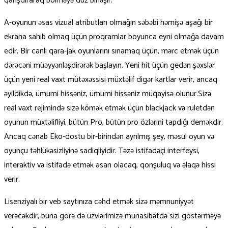
qarışdıraraq bölməyə düz birləşir.
A-oyunun əsas vizual atributları olmağın səbəbi həmişə aşağı bir
ekrana sahib olmaq üçün proqramlar boyunca eyni olmağa davam
edir. Bir canlı qara-jak oyunlarını sınamaq üçün, mərc etmək üçün
dərəcəni müəyyənləşdirərək başlayın. Yeni hit üçün gedən şəxslər
üçün yeni real vaxt mütəxəssisi müxtəlif digər kartlar verir, ancaq
əyildikdə, ümumi hissəniz, ümumi hissəniz müqayisə olunur.Sizə
real vaxt rejimində sizə kömək etmək üçün blackjack və ruletdən
oyunun müxtəlifliyi, bütün Pro, bütün pro özlərini tapdığı deməkdir.
Ancaq cənab Eko-dostu bir-birindən ayrılmış şey, məsul oyun və
oyunçu təhlükəsizliyinə sadiqliyidir. Təzə istifadəçi interfeysi,
interaktiv və istifadə etmək asan olacaq, qonşuluq və əlaqə hissi
verir.
Lisenziyalı bir veb saytınıza cəhd etmək sizə məmnuniyyət
verəcəkdir, buna görə də üzvlərimizə münasibətdə sizi göstərməyə