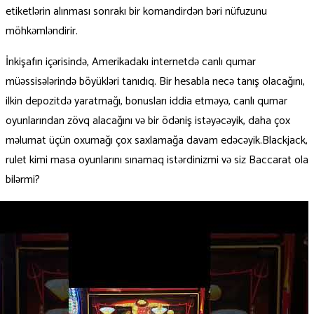
etiketlərin alınması sonrakı bir komandirdən bəri nüfuzunu
möhkəmləndirir.
İnkişafın içərisində, Amerikadakı internetdə canlı qumar
müəssisələrində böyükləri tanıdıq. Bir hesabla necə tanış olacağını,
ilkin depozitdə yaratmağı, bonusları iddia etməyə, canlı qumar
oyunlarından zövq alacağını və bir ödəniş istəyəcəyik, daha çox
məlumat üçün oxumağı çox saxlamağa davam edəcəyik.Blackjack,
rulet kimi masa oyunlarını sınamaq istərdinizmi və siz Baccarat ola
bilərmi?