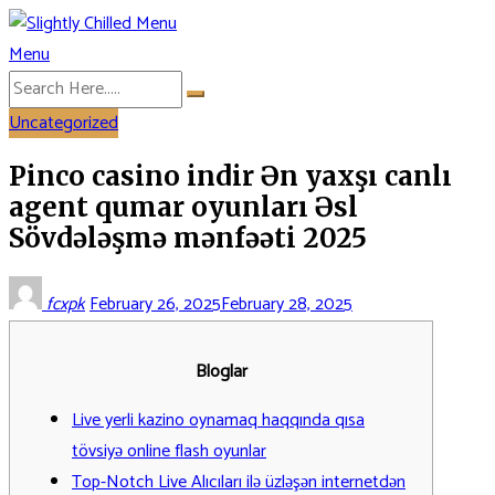
Skip
to
Menu
Slightly Chilled Menu
content
Uncategorized
Pinco casino indir Ən yaxşı canlı
agent qumar oyunları Əsl
Sövdələşmə mənfəəti 2025
fcxpk
February 26, 2025
February 28, 2025
Bloglar
Live yerli kazino oynamaq haqqında qısa
tövsiyə online flash oyunlar
Top-Notch Live Alıcıları ilə üzləşən internetdən